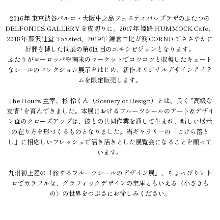
2016年 東京渋谷パルコ・大阪中之島フェスティバルプラザのふたつの
DELFONICS GALLERY を皮切りに、2017年 姫路 HUMMOCK Cafe、
2018年 藤沢辻堂 Toasted、2019年 鎌倉由比ガ浜 CORNO でささやかに
好評を博した同展の第6回目のエキシビジョンとなります。
ふたりがヨーロッパや南米のマーケットでコツコツと収穫したキュート
なシールのコレクション展示をはじめ、新作オリジナルデザインアイテ
ムを限定販売します。
The Hours 主宰、杉 怜くん（Scenery of Design）とは、長く "高級な
友情" を育んできました。本展におけるフルーツシールのアート&デザイ
ン面のクローズアップは、彼との共同作業を通して生まれ、新しい展示
の在り方を形づくるものとなりました。当ギャラリーの「こけら落と
し」に相応しいフレッシュで活き活きとした展覧会になることを願って
います。
九州初上陸の「旅するフルーツシールのデザイン展」、ちょっぴりレト
ロでカラフルな、グラフィックデザインの宝庫ともいえる〈小さきも
の〉の世界をつぶさにお愉しみください。