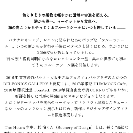
色とりどりの果物は軽やかに国境や赤道を超える。
港から港へ。マーケットから食卓へ。
海の向こうからやってくるフルーツシールはいつも旅している ––––
バナナやオレンジ、レモンに貼られたあのポップな「フルーツシー
ル」。いつの頃からか財布や手帳にペタペタと貼りはじめ、気がつけば
2,200枚近い数になっていました。
吉本 宏と宮良当明の小さなコレクションを一堂に集めた世界でも初め
て？ のフルーツシール展を開催します。
2016年 東京渋谷パルコ・大阪中之島フェスティバルプラザのふたつの
DELFONICS GALLERY を皮切りに、2017年 姫路 HUMMOCK Cafe、
2018年 藤沢辻堂 Toasted、2019年 鎌倉由比ガ浜 CORNO でささやかに
好評を博した同展の第6回目のエキシビジョンとなります。
ふたりがヨーロッパや南米のマーケットでコツコツと収穫したキュート
なシールのコレクション展示をはじめ、新作オリジナルデザインアイテ
ムを限定販売します。
The Hours 主宰、杉 怜くん（Scenery of Design）とは、長く "高級な