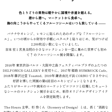
色とりどりの果物は軽やかに国境や赤道を超える。
港から港へ。マーケットから食卓へ。
海の向こうからやってくるフルーツシールはいつも旅している ––––
バナナやオレンジ、レモンに貼られたあのポップな「フルーツシー
ル」。いつの頃からか財布や手帳にペタペタと貼りはじめ、気がつけば
2,200枚近い数になっていました。
吉本 宏と宮良当明の小さなコレクションを一堂に集めた世界でも初め
て？ のフルーツシール展を開催します。
2016年 東京渋谷パルコ・大阪中之島フェスティバルプラザのふたつの
DELFONICS GALLERY を皮切りに、2017年 姫路 HUMMOCK Cafe、
2018年 藤沢辻堂 Toasted、2019年 鎌倉由比ガ浜 CORNO でささやかに
好評を博した同展の第6回目のエキシビジョンとなります。
ふたりがヨーロッパや南米のマーケットでコツコツと収穫したキュート
なシールのコレクション展示をはじめ、新作オリジナルデザインアイテ
ムを限定販売します。
The Hours 主宰、杉 怜くん（Scenery of Design）とは、長く "高級な