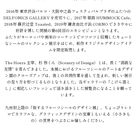
2016年 東京渋谷パルコ・大阪中之島フェスティバルプラザのふたつの
DELFONICS GALLERY を皮切りに、2017年 姫路 HUMMOCK Cafe、
2018年 藤沢辻堂 Toasted、2019年 鎌倉由比ガ浜 CORNO でささやかに
好評を博した同展の第6回目のエキシビジョンとなります。
ふたりがヨーロッパや南米のマーケットでコツコツと収穫したキュート
なシールのコレクション展示をはじめ、新作オリジナルデザインアイテ
ムを限定販売します。
The Hours 主宰、杉 怜くん（Scenery of Design）とは、長く "高級な
友情" を育んできました。本展におけるフルーツシールのアート&デザイ
ン面のクローズアップは、彼との共同作業を通して生まれ、新しい展示
の在り方を形づくるものとなりました。当ギャラリーの「こけら落と
し」に相応しいフレッシュで活き活きとした展覧会になることを願って
います。
九州初上陸の「旅するフルーツシールのデザイン展」、ちょっぴりレト
ロでカラフルな、グラフィックデザインの宝庫ともいえる〈小さきも
の〉の世界をつぶさにお愉しみください。