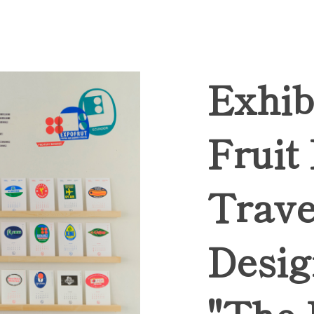
Exhib
Fruit
Trave
Desig
"The 