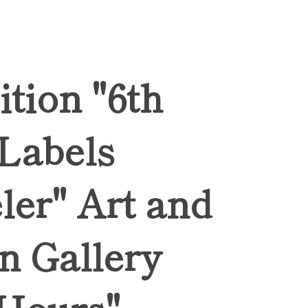
ition "6th
 Labels
ler" Art and
n Gallery
Hours",