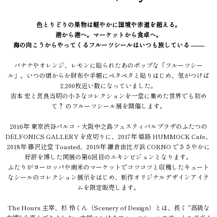
色とりどりの果物は軽やかに国境や赤道を超える。
港から港へ。マーケットから食卓へ。
海の向こうからやってくるフルーツシールはいつも旅している ––––
バナナやオレンジ、レモンに貼られたあのポップな「フルーツシー
ル」。いつの頃からか財布や手帳にペタペタと貼りはじめ、気がつけば
2,200枚近い数になっていました。
吉本 宏と宮良当明の小さなコレクションを一堂に集めた世界でも初め
て？ のフルーツシール展を開催します。
2016年 東京渋谷パルコ・大阪中之島フェスティバルプラザのふたつの
DELFONICS GALLERY を皮切りに、2017年 姫路 HUMMOCK Cafe、
2018年 藤沢辻堂 Toasted、2019年 鎌倉由比ガ浜 CORNO でささやかに
好評を博した同展の第6回目のエキシビジョンとなります。
ふたりがヨーロッパや南米のマーケットでコツコツと収穫したキュート
なシールのコレクション展示をはじめ、新作オリジナルデザインアイテ
ムを限定販売します。
The Hours 主宰、杉 怜くん（Scenery of Design）とは、長く "高級な