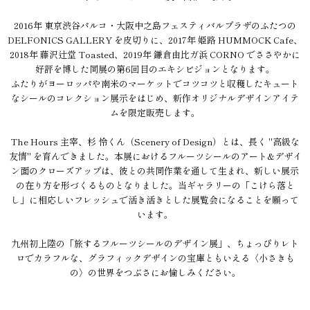
2016年 東京渋谷パルコ・大阪中之島フェスティバルプラザのふたつの
DELFONICS GALLERY を皮切りに、2017年 姫路 HUMMOCK Cafe、
2018年 藤沢辻堂 Toasted、2019年 鎌倉由比ガ浜 CORNO でささやかに
好評を博した同展の第6回目のエキシビジョンとなります。
ふたりがヨーロッパや南米のマーケットでコツコツと収穫したキュート
なシールのコレクション展示をはじめ、新作オリジナルデザインアイテ
ムを限定販売します。
The Hours 主宰、杉 怜くん（Scenery of Design）とは、長く "高級な
友情" を育んできました。本展におけるフルーツシールのアート&デザイ
ン面のクローズアップは、彼との共同作業を通して生まれ、新しい展示
の在り方を形づくるものとなりました。当ギャラリーの「こけら落と
し」に相応しいフレッシュで活き活きとした展覧会になることを願って
います。
九州初上陸の「旅するフルーツシールのデザイン展」、ちょっぴりレト
ロでカラフルな、グラフィックデザインの宝庫ともいえる〈小さきも
の〉の世界をつぶさにお愉しみください。