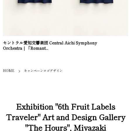
セントラル愛知交響楽団 Central Aichi Symphony
Orchestra｜「Romant...
HOME
キャンペーンロゴデザイン
Exhibition "6th Fruit Labels
Traveler" Art and Design Gallery
"The Hours", Miyazaki