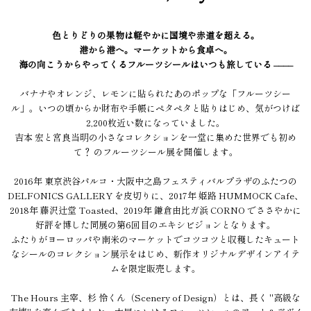
色とりどりの果物は軽やかに国境や赤道を超える。
港から港へ。マーケットから食卓へ。
海の向こうからやってくるフルーツシールはいつも旅している ––––
バナナやオレンジ、レモンに貼られたあのポップな「フルーツシー
ル」。いつの頃からか財布や手帳にペタペタと貼りはじめ、気がつけば
2,200枚近い数になっていました。
吉本 宏と宮良当明の小さなコレクションを一堂に集めた世界でも初め
て？ のフルーツシール展を開催します。
2016年 東京渋谷パルコ・大阪中之島フェスティバルプラザのふたつの
DELFONICS GALLERY を皮切りに、2017年 姫路 HUMMOCK Cafe、
2018年 藤沢辻堂 Toasted、2019年 鎌倉由比ガ浜 CORNO でささやかに
好評を博した同展の第6回目のエキシビジョンとなります。
ふたりがヨーロッパや南米のマーケットでコツコツと収穫したキュート
なシールのコレクション展示をはじめ、新作オリジナルデザインアイテ
ムを限定販売します。
The Hours 主宰、杉 怜くん（Scenery of Design）とは、長く "高級な