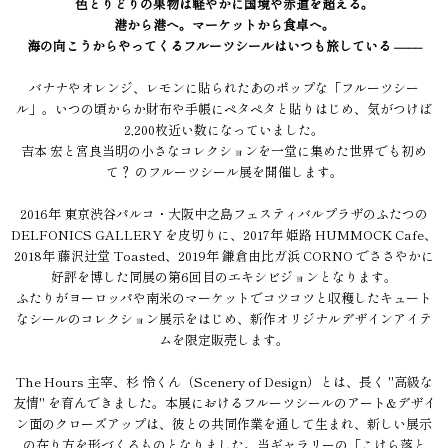
色とりどりの果物は軽やかに国境や赤道を超える。
港から港へ。マーケットから食卓へ。
海の向こうからやってくるフルーツシールはいつも旅している ––––
バナナやオレンジ、レモンに貼られたあのポップな「フルーツシー
ル」。いつの頃からか財布や手帳にペタペタと貼りはじめ、気がつけば
2,200枚近い数になっていました。
吉本 宏と宮良当明の小さなコレクションを一堂に集めた世界でも初め
て？ のフルーツシール展を開催します。
2016年 東京渋谷パルコ・大阪中之島フェスティバルプラザのふたつの
DELFONICS GALLERY を皮切りに、2017年 姫路 HUMMOCK Cafe、
2018年 藤沢辻堂 Toasted、2019年 鎌倉由比ガ浜 CORNO でささやかに
好評を博した同展の第6回目のエキシビジョンとなります。
ふたりがヨーロッパや南米のマーケットでコツコツと収穫したキュート
なシールのコレクション展示をはじめ、新作オリジナルデザインアイテ
ムを限定販売します。
The Hours 主宰、杉 怜くん（Scenery of Design）とは、長く "高級な
友情" を育んできました。本展におけるフルーツシールのアート&デザイ
ン面のクローズアップは、彼との共同作業を通して生まれ、新しい展示
の在り方を形づくるものとなりました。当ギャラリーの「こけら落と