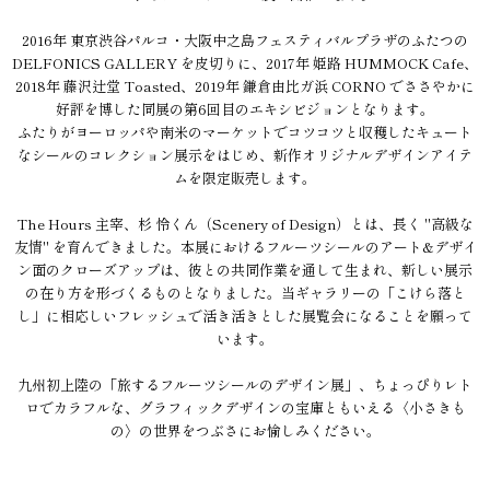
2016年 東京渋谷パルコ・大阪中之島フェスティバルプラザのふたつの
DELFONICS GALLERY を皮切りに、2017年 姫路 HUMMOCK Cafe、
2018年 藤沢辻堂 Toasted、2019年 鎌倉由比ガ浜 CORNO でささやかに
好評を博した同展の第6回目のエキシビジョンとなります。
ふたりがヨーロッパや南米のマーケットでコツコツと収穫したキュート
なシールのコレクション展示をはじめ、新作オリジナルデザインアイテ
ムを限定販売します。
The Hours 主宰、杉 怜くん（Scenery of Design）とは、長く "高級な
友情" を育んできました。本展におけるフルーツシールのアート&デザイ
ン面のクローズアップは、彼との共同作業を通して生まれ、新しい展示
の在り方を形づくるものとなりました。当ギャラリーの「こけら落と
し」に相応しいフレッシュで活き活きとした展覧会になることを願って
います。
九州初上陸の「旅するフルーツシールのデザイン展」、ちょっぴりレト
ロでカラフルな、グラフィックデザインの宝庫ともいえる〈小さきも
の〉の世界をつぶさにお愉しみください。