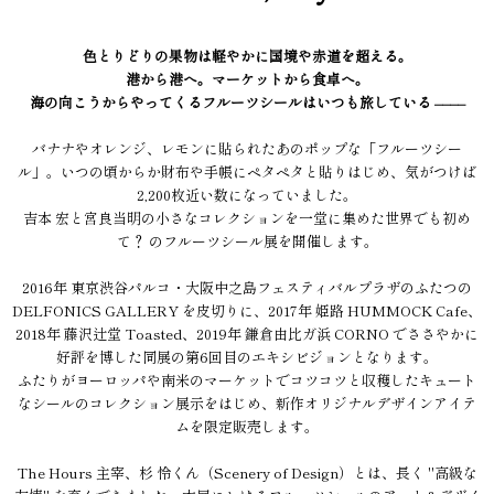
色とりどりの果物は軽やかに国境や赤道を超える。
港から港へ。マーケットから食卓へ。
海の向こうからやってくるフルーツシールはいつも旅している ––––
バナナやオレンジ、レモンに貼られたあのポップな「フルーツシー
ル」。いつの頃からか財布や手帳にペタペタと貼りはじめ、気がつけば
2,200枚近い数になっていました。
吉本 宏と宮良当明の小さなコレクションを一堂に集めた世界でも初め
て？ のフルーツシール展を開催します。
2016年 東京渋谷パルコ・大阪中之島フェスティバルプラザのふたつの
DELFONICS GALLERY を皮切りに、2017年 姫路 HUMMOCK Cafe、
2018年 藤沢辻堂 Toasted、2019年 鎌倉由比ガ浜 CORNO でささやかに
好評を博した同展の第6回目のエキシビジョンとなります。
ふたりがヨーロッパや南米のマーケットでコツコツと収穫したキュート
なシールのコレクション展示をはじめ、新作オリジナルデザインアイテ
ムを限定販売します。
The Hours 主宰、杉 怜くん（Scenery of Design）とは、長く "高級な