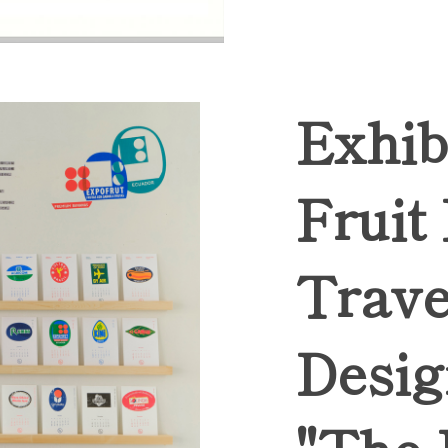
Exhib
Fruit
Trave
Desig
"The 