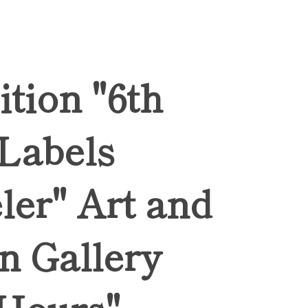
ition "6th
 Labels
ler" Art and
n Gallery
Hours",