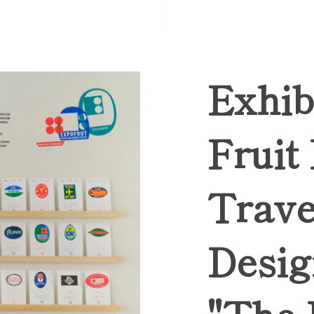
Exhib
Fruit
Trave
Desig
"The 