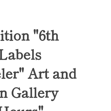
ition "6th
 Labels
ler" Art and
n Gallery
Hours",