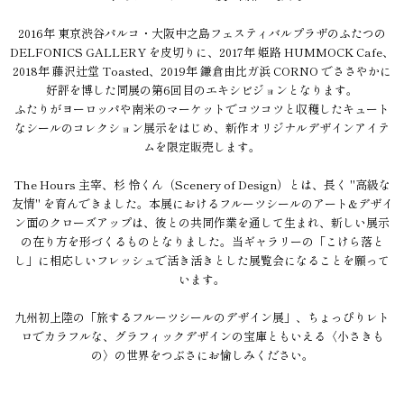
2016年 東京渋谷パルコ・大阪中之島フェスティバルプラザのふたつの
DELFONICS GALLERY を皮切りに、2017年 姫路 HUMMOCK Cafe、
2018年 藤沢辻堂 Toasted、2019年 鎌倉由比ガ浜 CORNO でささやかに
好評を博した同展の第6回目のエキシビジョンとなります。
ふたりがヨーロッパや南米のマーケットでコツコツと収穫したキュート
なシールのコレクション展示をはじめ、新作オリジナルデザインアイテ
ムを限定販売します。
The Hours 主宰、杉 怜くん（Scenery of Design）とは、長く "高級な
友情" を育んできました。本展におけるフルーツシールのアート&デザイ
ン面のクローズアップは、彼との共同作業を通して生まれ、新しい展示
の在り方を形づくるものとなりました。当ギャラリーの「こけら落と
し」に相応しいフレッシュで活き活きとした展覧会になることを願って
います。
九州初上陸の「旅するフルーツシールのデザイン展」、ちょっぴりレト
ロでカラフルな、グラフィックデザインの宝庫ともいえる〈小さきも
の〉の世界をつぶさにお愉しみください。