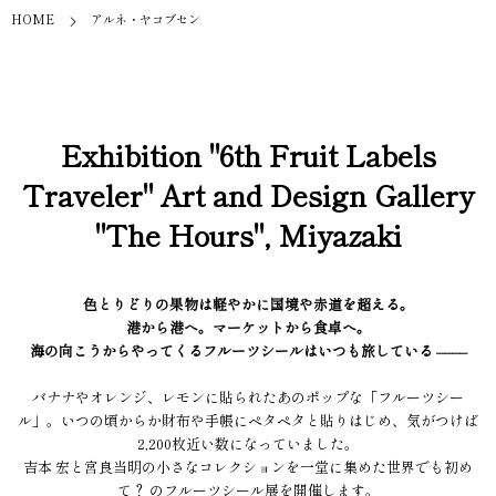
HOME
アルネ・ヤコブセン
Exhibition "6th Fruit Labels
Traveler" Art and Design Gallery
"The Hours", Miyazaki
色とりどりの果物は軽やかに国境や赤道を超える。
港から港へ。マーケットから食卓へ。
海の向こうからやってくるフルーツシールはいつも旅している ––––
バナナやオレンジ、レモンに貼られたあのポップな「フルーツシー
ル」。いつの頃からか財布や手帳にペタペタと貼りはじめ、気がつけば
2,200枚近い数になっていました。
吉本 宏と宮良当明の小さなコレクションを一堂に集めた世界でも初め
て？ のフルーツシール展を開催します。