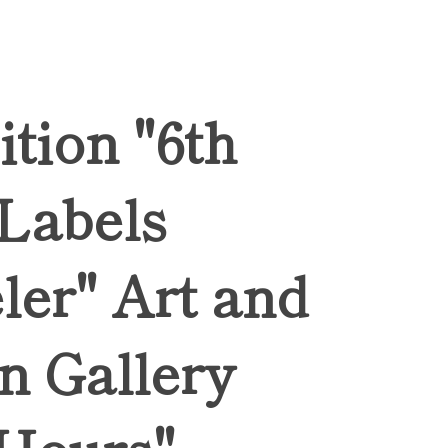
ition "6th
 Labels
ler" Art and
n Gallery
Hours",