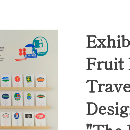
Exhib
Fruit
Trave
Desig
"The 