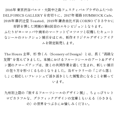
2016年 東京渋谷パルコ・大阪中之島フェスティバルプラザのふたつの
DELFONICS GALLERY を皮切りに、2017年 姫路 HUMMOCK Cafe、
2018年 藤沢辻堂 Toasted、2019年 鎌倉由比ガ浜 CORNO でささやかに
好評を博した同展の第6回目のエキシビジョンとなります。
ふたりがヨーロッパや南米のマーケットでコツコツと収穫したキュート
なシールのコレクション展示をはじめ、新作オリジナルデザインアイテ
ムを限定販売します。
The Hours 主宰、杉 怜くん（Scenery of Design）とは、長く "高級な
友情" を育んできました。本展におけるフルーツシールのアート&デザイ
ン面のクローズアップは、彼との共同作業を通して生まれ、新しい展示
の在り方を形づくるものとなりました。当ギャラリーの「こけら落と
し」に相応しいフレッシュで活き活きとした展覧会になることを願って
います。
九州初上陸の「旅するフルーツシールのデザイン展」、ちょっぴりレト
ロでカラフルな、グラフィックデザインの宝庫ともいえる〈小さきも
の〉の世界をつぶさにお愉しみください。