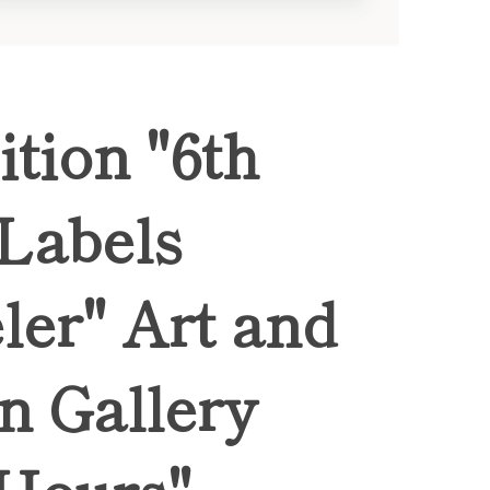
ition "6th
 Labels
ler" Art and
n Gallery
Hours",