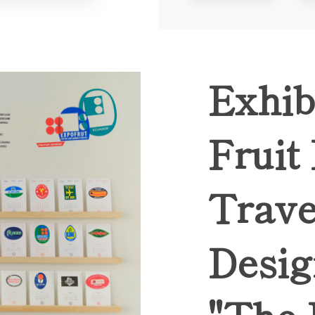
Exhib
Fruit
Trave
Desig
"The 