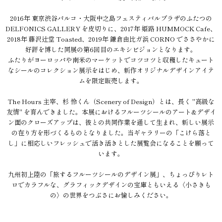
2016年 東京渋谷パルコ・大阪中之島フェスティバルプラザのふたつの
DELFONICS GALLERY を皮切りに、2017年 姫路 HUMMOCK Cafe、
2018年 藤沢辻堂 Toasted、2019年 鎌倉由比ガ浜 CORNO でささやかに
好評を博した同展の第6回目のエキシビジョンとなります。
ふたりがヨーロッパや南米のマーケットでコツコツと収穫したキュート
なシールのコレクション展示をはじめ、新作オリジナルデザインアイテ
ムを限定販売します。
The Hours 主宰、杉 怜くん（Scenery of Design）とは、長く "高級な
友情" を育んできました。本展におけるフルーツシールのアート&デザイ
ン面のクローズアップは、彼との共同作業を通して生まれ、新しい展示
の在り方を形づくるものとなりました。当ギャラリーの「こけら落と
し」に相応しいフレッシュで活き活きとした展覧会になることを願って
います。
九州初上陸の「旅するフルーツシールのデザイン展」、ちょっぴりレト
ロでカラフルな、グラフィックデザインの宝庫ともいえる〈小さきも
の〉の世界をつぶさにお愉しみください。