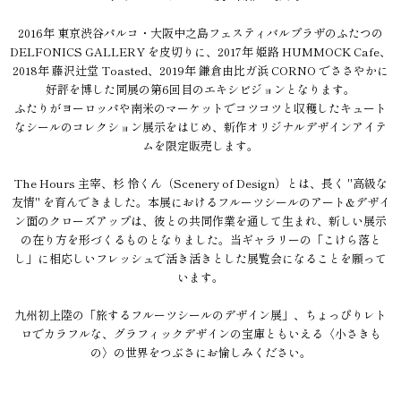
2016年 東京渋谷パルコ・大阪中之島フェスティバルプラザのふたつの
DELFONICS GALLERY を皮切りに、2017年 姫路 HUMMOCK Cafe、
2018年 藤沢辻堂 Toasted、2019年 鎌倉由比ガ浜 CORNO でささやかに
好評を博した同展の第6回目のエキシビジョンとなります。
ふたりがヨーロッパや南米のマーケットでコツコツと収穫したキュート
なシールのコレクション展示をはじめ、新作オリジナルデザインアイテ
ムを限定販売します。
The Hours 主宰、杉 怜くん（Scenery of Design）とは、長く "高級な
友情" を育んできました。本展におけるフルーツシールのアート&デザイ
ン面のクローズアップは、彼との共同作業を通して生まれ、新しい展示
の在り方を形づくるものとなりました。当ギャラリーの「こけら落と
し」に相応しいフレッシュで活き活きとした展覧会になることを願って
います。
九州初上陸の「旅するフルーツシールのデザイン展」、ちょっぴりレト
ロでカラフルな、グラフィックデザインの宝庫ともいえる〈小さきも
の〉の世界をつぶさにお愉しみください。