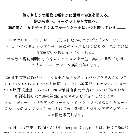
色とりどりの果物は軽やかに国境や赤道を超える。
港から港へ。マーケットから食卓へ。
海の向こうからやってくるフルーツシールはいつも旅している ––––
バナナやオレンジ、レモンに貼られたあのポップな「フルーツシー
ル」。いつの頃からか財布や手帳にペタペタと貼りはじめ、気がつけば
2,200枚近い数になっていました。
吉本 宏と宮良当明の小さなコレクションを一堂に集めた世界でも初め
て？ のフルーツシール展を開催します。
2016年 東京渋谷パルコ・大阪中之島フェスティバルプラザのふたつの
DELFONICS GALLERY を皮切りに、2017年 姫路 HUMMOCK Cafe、
2018年 藤沢辻堂 Toasted、2019年 鎌倉由比ガ浜 CORNO でささやかに
好評を博した同展の第6回目のエキシビジョンとなります。
ふたりがヨーロッパや南米のマーケットでコツコツと収穫したキュート
なシールのコレクション展示をはじめ、新作オリジナルデザインアイテ
ムを限定販売します。
The Hours 主宰、杉 怜くん（Scenery of Design）とは、長く "高級な