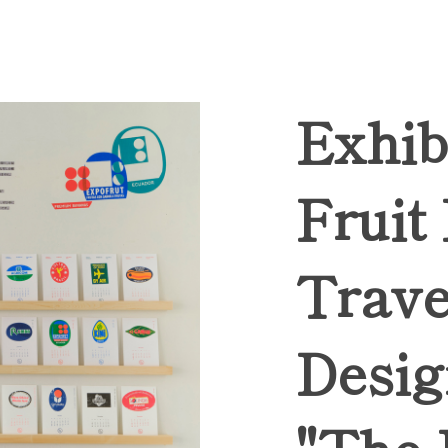
Exhib
Fruit
Trave
Desig
"The 