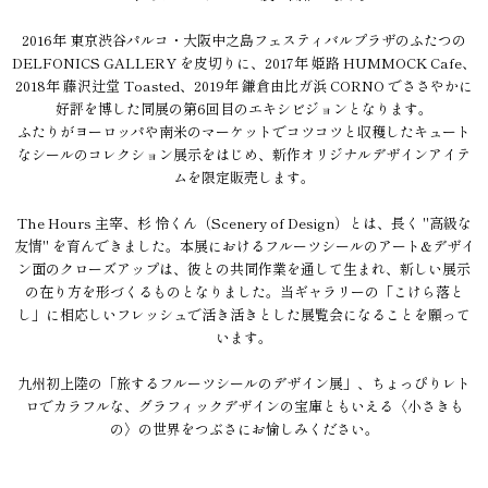
2016年 東京渋谷パルコ・大阪中之島フェスティバルプラザのふたつの
DELFONICS GALLERY を皮切りに、2017年 姫路 HUMMOCK Cafe、
2018年 藤沢辻堂 Toasted、2019年 鎌倉由比ガ浜 CORNO でささやかに
好評を博した同展の第6回目のエキシビジョンとなります。
ふたりがヨーロッパや南米のマーケットでコツコツと収穫したキュート
なシールのコレクション展示をはじめ、新作オリジナルデザインアイテ
ムを限定販売します。
The Hours 主宰、杉 怜くん（Scenery of Design）とは、長く "高級な
友情" を育んできました。本展におけるフルーツシールのアート&デザイ
ン面のクローズアップは、彼との共同作業を通して生まれ、新しい展示
の在り方を形づくるものとなりました。当ギャラリーの「こけら落と
し」に相応しいフレッシュで活き活きとした展覧会になることを願って
います。
九州初上陸の「旅するフルーツシールのデザイン展」、ちょっぴりレト
ロでカラフルな、グラフィックデザインの宝庫ともいえる〈小さきも
の〉の世界をつぶさにお愉しみください。