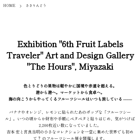
HOME
ささりんどう
Exhibition "6th Fruit Labels
Traveler" Art and Design Gallery
"The Hours", Miyazaki
色とりどりの果物は軽やかに国境や赤道を超える。
港から港へ。マーケットから食卓へ。
海の向こうからやってくるフルーツシールはいつも旅している ––––
バナナやオレンジ、レモンに貼られたあのポップな「フルーツシー
ル」。いつの頃からか財布や手帳にペタペタと貼りはじめ、気がつけば
2,200枚近い数になっていました。
吉本 宏と宮良当明の小さなコレクションを一堂に集めた世界でも初め
て？ のフルーツシール展を開催します。