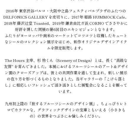
2016年 東京渋谷パルコ・大阪中之島フェスティバルプラザのふたつの
DELFONICS GALLERY を皮切りに、2017年 姫路 HUMMOCK Cafe、
2018年 藤沢辻堂 Toasted、2019年 鎌倉由比ガ浜 CORNO でささやかに
好評を博した同展の第6回目のエキシビジョンとなります。
ふたりがヨーロッパや南米のマーケットでコツコツと収穫したキュート
なシールのコレクション展示をはじめ、新作オリジナルデザインアイテ
ムを限定販売します。
The Hours 主宰、杉 怜くん（Scenery of Design）とは、長く "高級な
友情" を育んできました。本展におけるフルーツシールのアート&デザイ
ン面のクローズアップは、彼との共同作業を通して生まれ、新しい展示
の在り方を形づくるものとなりました。当ギャラリーの「こけら落と
し」に相応しいフレッシュで活き活きとした展覧会になることを願って
います。
九州初上陸の「旅するフルーツシールのデザイン展」、ちょっぴりレト
ロでカラフルな、グラフィックデザインの宝庫ともいえる〈小さきも
の〉の世界をつぶさにお愉しみください。