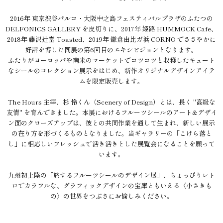
2016年 東京渋谷パルコ・大阪中之島フェスティバルプラザのふたつの
DELFONICS GALLERY を皮切りに、2017年 姫路 HUMMOCK Cafe、
2018年 藤沢辻堂 Toasted、2019年 鎌倉由比ガ浜 CORNO でささやかに
好評を博した同展の第6回目のエキシビジョンとなります。
ふたりがヨーロッパや南米のマーケットでコツコツと収穫したキュート
なシールのコレクション展示をはじめ、新作オリジナルデザインアイテ
ムを限定販売します。
The Hours 主宰、杉 怜くん（Scenery of Design）とは、長く "高級な
友情" を育んできました。本展におけるフルーツシールのアート&デザイ
ン面のクローズアップは、彼との共同作業を通して生まれ、新しい展示
の在り方を形づくるものとなりました。当ギャラリーの「こけら落と
し」に相応しいフレッシュで活き活きとした展覧会になることを願って
います。
九州初上陸の「旅するフルーツシールのデザイン展」、ちょっぴりレト
ロでカラフルな、グラフィックデザインの宝庫ともいえる〈小さきも
の〉の世界をつぶさにお愉しみください。