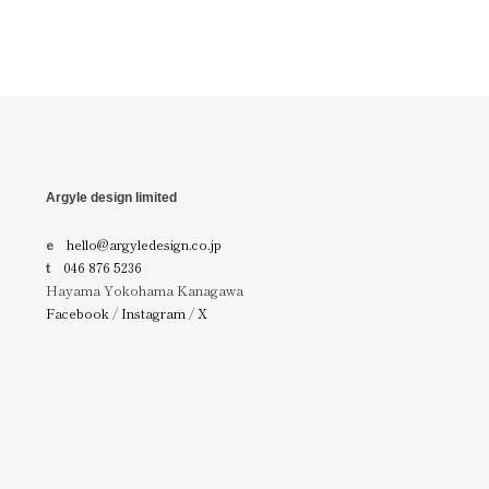
Argyle design limited
e
hello@argyledesign.co.jp
t
046 876 5236
Hayama Yokohama Kanagawa
Facebook
/
Instagram
/
X