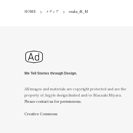
HOME
メディア
osaka_flt_M
We Tell Stories through Design.
All images and materials are copyright protected and are the
property of Argyle design limited and/or Masaaki Miyara.
Please contact us for permissions.
Creative Commons