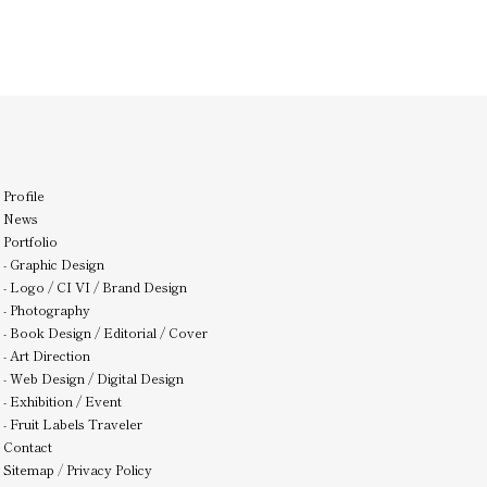
Profile
News
Portfolio
-
Graphic Design
-
Logo / CI VI / Brand Design
-
Photography
-
Book Design / Editorial / Cover
-
Art Direction
-
Web Design / Digital Design
-
Exhibition / Event
-
Fruit Labels Traveler
Contact
Sitemap
/
Privacy Policy