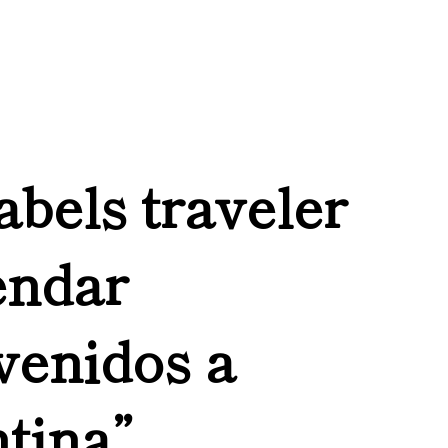
labels traveler
endar
venidos a
tina”