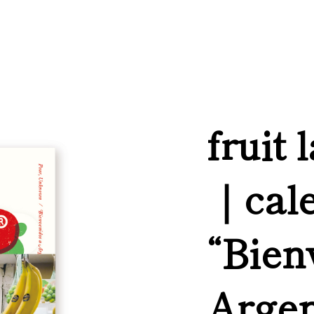
fruit 
｜cal
“Bien
Argen