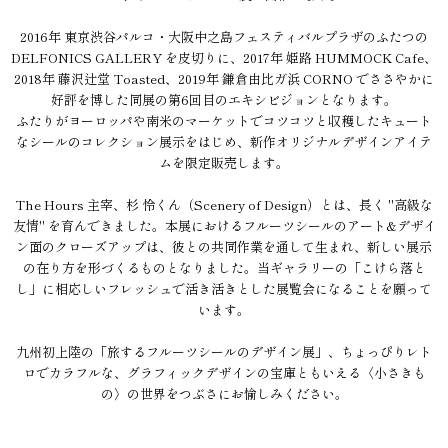
2016年 東京渋谷パルコ・大阪中之島フェスティバルプラザのふたつの
DELFONICS GALLERY を皮切りに、2017年 姫路 HUMMOCK Cafe、
2018年 藤沢辻堂 Toasted、2019年 鎌倉由比ガ浜 CORNO でささやかに
好評を博した同展の第6回目のエキシビジョンとなります。
ふたりがヨーロッパや南米のマーケットでコツコツと収穫したキュート
なシールのコレクション展示をはじめ、新作オリジナルデザインアイテ
ムを限定販売します。
The Hours 主宰、杉 怜くん（Scenery of Design）とは、長く "高級な
友情" を育んできました。本展におけるフルーツシールのアート&デザイ
ン面のクローズアップは、彼との共同作業を通して生まれ、新しい展示
の在り方を形づくるものとなりました。当ギャラリーの「こけら落と
し」に相応しいフレッシュで活き活きとした展覧会になることを願って
います。
九州初上陸の「旅するフルーツシールのデザイン展」、ちょっぴりレト
ロでカラフルな、グラフィックデザインの宝庫ともいえる〈小さきも
の〉の世界をつぶさにお愉しみください。