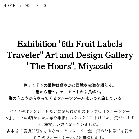
HOME
2025
10
Exhibition "6th Fruit Labels
Traveler" Art and Design Gallery
"The Hours", Miyazaki
色とりどりの果物は軽やかに国境や赤道を超える。
港から港へ。マーケットから食卓へ。
海の向こうからやってくるフルーツシールはいつも旅している ––––
バナナやオレンジ、レモンに貼られたあのポップな「フルーツシー
ル」。いつの頃からか財布や手帳にペタペタと貼りはじめ、気がつけば
2,200枚近い数になっていました。
吉本 宏と宮良当明の小さなコレクションを一堂に集めた世界でも初め
て？ のフルーツシール展を開催します。