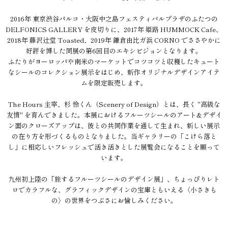
2016年 東京渋谷パルコ・大阪中之島フェスティバルプラザのふたつの
DELFONICS GALLERY を皮切りに、2017年 姫路 HUMMOCK Cafe、
2018年 藤沢辻堂 Toasted、2019年 鎌倉由比ガ浜 CORNO でささやかに
好評を博した同展の第6回目のエキシビジョンとなります。
ふたりがヨーロッパや南米のマーケットでコツコツと収穫したキュート
なシールのコレクション展示をはじめ、新作オリジナルデザインアイテ
ムを限定販売します。
The Hours 主宰、杉 怜くん（Scenery of Design）とは、長く "高級な
友情" を育んできました。本展におけるフルーツシールのアート&デザイ
ン面のクローズアップは、彼との共同作業を通して生まれ、新しい展示
の在り方を形づくるものとなりました。当ギャラリーの「こけら落と
し」に相応しいフレッシュで活き活きとした展覧会になることを願って
います。
九州初上陸の「旅するフルーツシールのデザイン展」、ちょっぴりレト
ロでカラフルな、グラフィックデザインの宝庫ともいえる〈小さきも
の〉の世界をつぶさにお愉しみください。