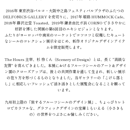
2016年 東京渋谷パルコ・大阪中之島フェスティバルプラザのふたつの
DELFONICS GALLERY を皮切りに、2017年 姫路 HUMMOCK Cafe、
2018年 藤沢辻堂 Toasted、2019年 鎌倉由比ガ浜 CORNO でささやかに
好評を博した同展の第6回目のエキシビジョンとなります。
ふたりがヨーロッパや南米のマーケットでコツコツと収穫したキュート
なシールのコレクション展示をはじめ、新作オリジナルデザインアイテ
ムを限定販売します。
The Hours 主宰、杉 怜くん（Scenery of Design）とは、長く "高級な
友情" を育んできました。本展におけるフルーツシールのアート&デザイ
ン面のクローズアップは、彼との共同作業を通して生まれ、新しい展示
の在り方を形づくるものとなりました。当ギャラリーの「こけら落と
し」に相応しいフレッシュで活き活きとした展覧会になることを願って
います。
九州初上陸の「旅するフルーツシールのデザイン展」、ちょっぴりレト
ロでカラフルな、グラフィックデザインの宝庫ともいえる〈小さきも
の〉の世界をつぶさにお愉しみください。