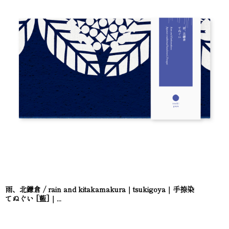
雨、北鎌倉 / rain and kitakamakura｜tsukigoya｜手捺染
てぬぐい [藍]｜...