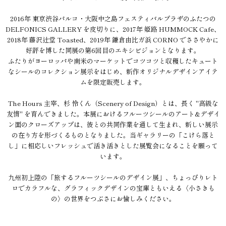
2016年 東京渋谷パルコ・大阪中之島フェスティバルプラザのふたつの
DELFONICS GALLERY を皮切りに、2017年 姫路 HUMMOCK Cafe、
2018年 藤沢辻堂 Toasted、2019年 鎌倉由比ガ浜 CORNO でささやかに
好評を博した同展の第6回目のエキシビジョンとなります。
ふたりがヨーロッパや南米のマーケットでコツコツと収穫したキュート
なシールのコレクション展示をはじめ、新作オリジナルデザインアイテ
ムを限定販売します。
The Hours 主宰、杉 怜くん（Scenery of Design）とは、長く "高級な
友情" を育んできました。本展におけるフルーツシールのアート&デザイ
ン面のクローズアップは、彼との共同作業を通して生まれ、新しい展示
の在り方を形づくるものとなりました。当ギャラリーの「こけら落と
し」に相応しいフレッシュで活き活きとした展覧会になることを願って
います。
九州初上陸の「旅するフルーツシールのデザイン展」、ちょっぴりレト
ロでカラフルな、グラフィックデザインの宝庫ともいえる〈小さきも
の〉の世界をつぶさにお愉しみください。