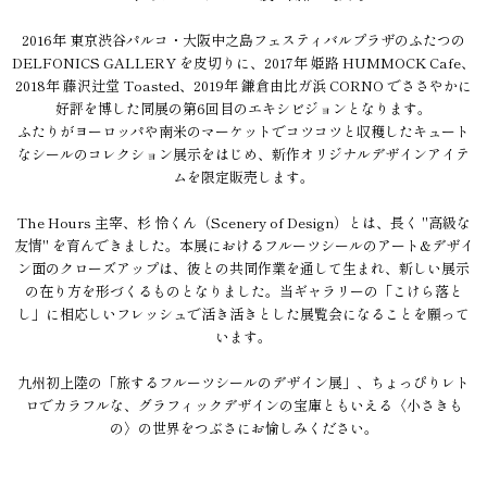
2016年 東京渋谷パルコ・大阪中之島フェスティバルプラザのふたつの
DELFONICS GALLERY を皮切りに、2017年 姫路 HUMMOCK Cafe、
2018年 藤沢辻堂 Toasted、2019年 鎌倉由比ガ浜 CORNO でささやかに
好評を博した同展の第6回目のエキシビジョンとなります。
ふたりがヨーロッパや南米のマーケットでコツコツと収穫したキュート
なシールのコレクション展示をはじめ、新作オリジナルデザインアイテ
ムを限定販売します。
The Hours 主宰、杉 怜くん（Scenery of Design）とは、長く "高級な
友情" を育んできました。本展におけるフルーツシールのアート&デザイ
ン面のクローズアップは、彼との共同作業を通して生まれ、新しい展示
の在り方を形づくるものとなりました。当ギャラリーの「こけら落と
し」に相応しいフレッシュで活き活きとした展覧会になることを願って
います。
九州初上陸の「旅するフルーツシールのデザイン展」、ちょっぴりレト
ロでカラフルな、グラフィックデザインの宝庫ともいえる〈小さきも
の〉の世界をつぶさにお愉しみください。