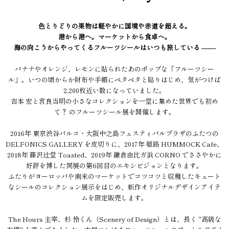
色とりどりの果物は軽やかに国境や赤道を超える。
港から港へ。マーケットから食卓へ。
海の向こうからやってくるフルーツシールはいつも旅している ––––
バナナやオレンジ、レモンに貼られたあのポップな「フルーツシー
ル」。いつの頃からか財布や手帳にペタペタと貼りはじめ、気がつけば
2,200枚近い数になっていました。
吉本 宏と宮良当明の小さなコレクションを一堂に集めた世界でも初め
て？ のフルーツシール展を開催します。
2016年 東京渋谷パルコ・大阪中之島フェスティバルプラザのふたつの
DELFONICS GALLERY を皮切りに、2017年 姫路 HUMMOCK Cafe、
2018年 藤沢辻堂 Toasted、2019年 鎌倉由比ガ浜 CORNO でささやかに
好評を博した同展の第6回目のエキシビジョンとなります。
ふたりがヨーロッパや南米のマーケットでコツコツと収穫したキュート
なシールのコレクション展示をはじめ、新作オリジナルデザインアイテ
ムを限定販売します。
The Hours 主宰、杉 怜くん（Scenery of Design）とは、長く "高級な