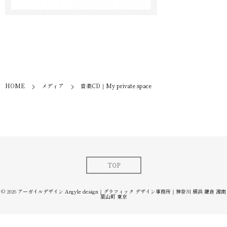
HOME
メディア
音楽CD｜My private space
TOP
© 2026
アーガイルデザイン Argyle design｜グラフィック デザイン事務所｜神奈川 横浜 鎌倉 湘南
葉山町 東京