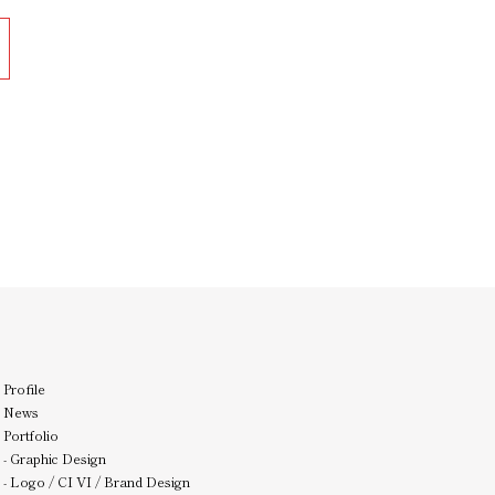
Profile
News
Portfolio
-
Graphic Design
-
Logo / CI VI / Brand Design