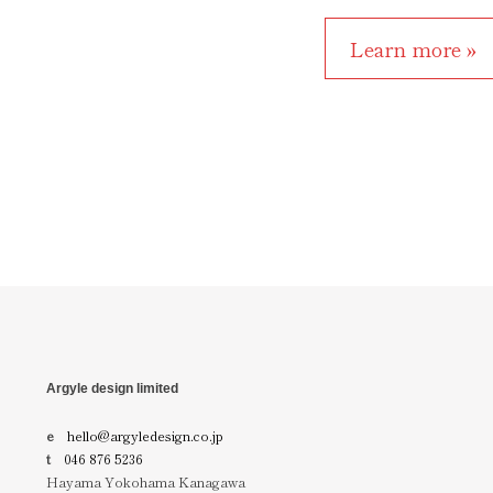
Learn more »
Argyle design limited
e
hello@argyledesign.co.jp
t
046 876 5236
Hayama Yokohama Kanagawa