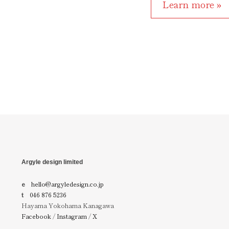
Learn more »
Argyle design limited
e
hello@argyledesign.co.jp
t
046 876 5236
Hayama Yokohama Kanagawa
Facebook
/
Instagram
/
X