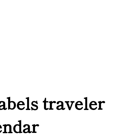
labels traveler
endar