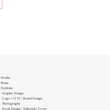
Profile
News
Portfolio
-
Graphic Design
-
Logo / CI VI / Brand Design
-
Photography
-
Book Design / Editorial / Cover