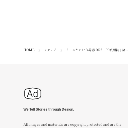
HOME
メディア
とーぶたいむ 34号春 2022｜PR広報誌｜済...
We Tell Stories through Design.
All images and materials are copyright protected and are the