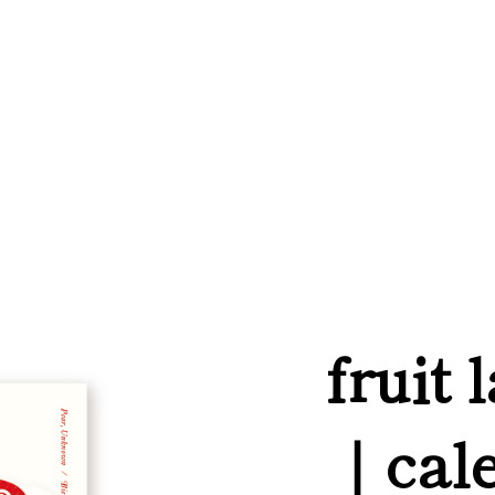
fruit 
｜cal