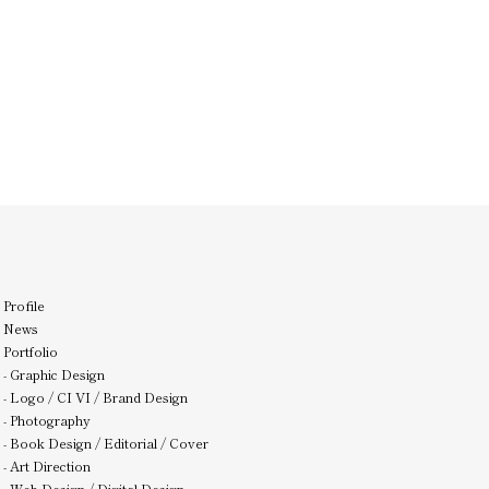
Profile
News
Portfolio
-
Graphic Design
-
Logo / CI VI / Brand Design
-
Photography
-
Book Design / Editorial / Cover
-
Art Direction
-
Web Design / Digital Design