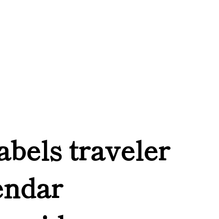
labels traveler
endar