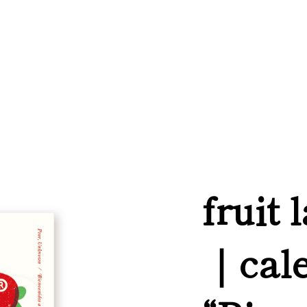
fruit 
｜cal