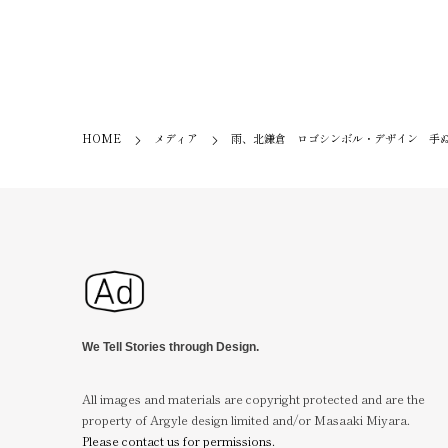
HOME
メディア
雨、北鎌倉 ロゴシンボル・デザイン 手ぬぐ
We Tell Stories through Design.
All images and materials are copyright protected and are the
property of Argyle design limited and/or Masaaki Miyara.
Please contact us for permissions.