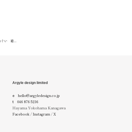
い 総...
Argyle design limited
e
hello@argyledesign.co.jp
t
046 876 5236
Hayama Yokohama Kanagawa
Facebook
/
Instagram
/
X