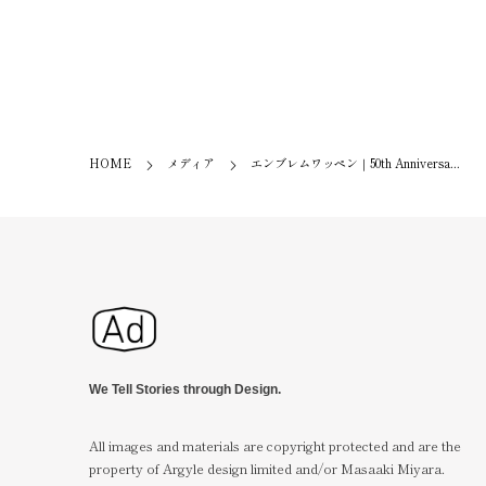
HOME
メディア
エンブレムワッペン｜50th Anniversa...
We Tell Stories through Design.
All images and materials are copyright protected and are the
property of Argyle design limited and/or Masaaki Miyara.