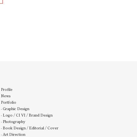
Profile
News
Portfolio
-
Graphic Design
-
Logo / CI VI / Brand Design
-
Photography
-
Book Design / Editorial / Cover
-
Art Direction