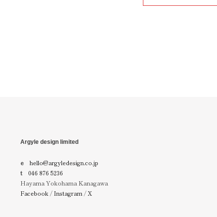
Argyle design limited
e
hello@argyledesign.co.jp
t
046 876 5236
Hayama Yokohama Kanagawa
Facebook
/
Instagram
/
X