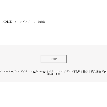
HOME
メディア
inside
TOP
© 2026
アーガイルデザイン Argyle design｜グラフィック デザイン事務所｜神奈川 横浜 鎌倉 湘南
葉山町 東京