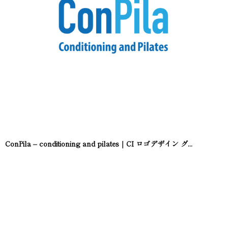
ConPila – conditioning and pilates｜CI ロゴデザイン グ...