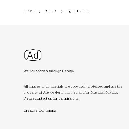
HOME
メディア
logo_flt_stamp
We Tell Stories through Design.
All images and materials are copyright protected and are the
property of Argyle design limited and/or Masaaki Miyara.
Please contact us for permissions.
Creative Commons