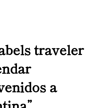
labels traveler
endar
venidos a
tina”