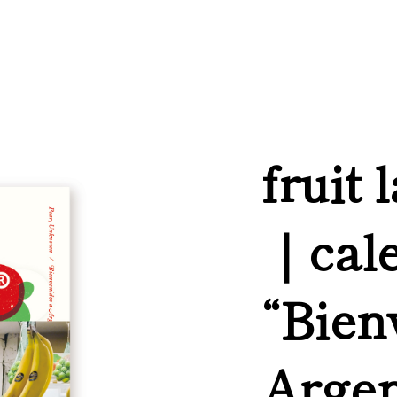
fruit 
｜cal
“Bien
Argen