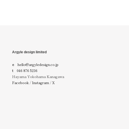
Argyle design limited
e
hello@argyledesign.co.jp
t
046 876 5236
Hayama Yokohama Kanagawa
Facebook
/
Instagram
/
X