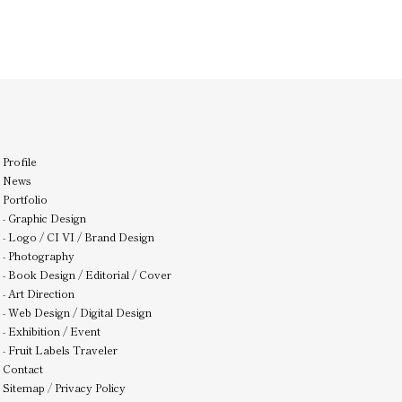
Profile
News
Portfolio
-
Graphic Design
-
Logo / CI VI / Brand Design
-
Photography
-
Book Design / Editorial / Cover
-
Art Direction
-
Web Design / Digital Design
-
Exhibition / Event
-
Fruit Labels Traveler
Contact
Sitemap
/
Privacy Policy