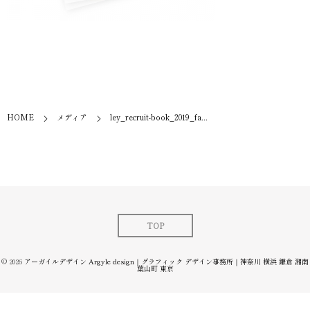
HOME
メディア
ley_recruit-book_2019_fa...
TOP
© 2026
アーガイルデザイン Argyle design｜グラフィック デザイン事務所｜神奈川 横浜 鎌倉 湘南
葉山町 東京