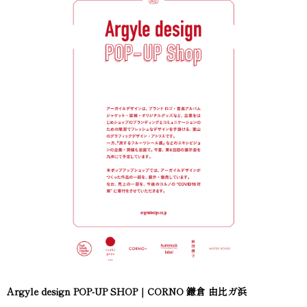
Argyle design POP-UP SHOP｜CORNO 鎌倉 由比ガ浜